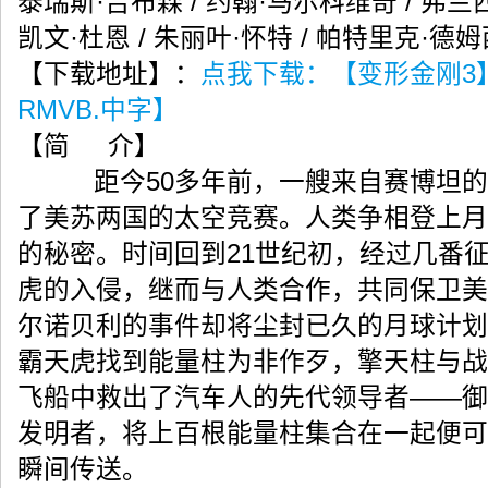
泰瑞斯·吉布森 / 约翰·马尔科维奇 / 弗兰西
凯文·杜恩 / 朱丽叶·怀特 / 帕特里克·德姆
【下载地址】：
点我下载：【变形金刚3】
RMVB.中字】
【简 介】
距今50多年前，一艘来自赛博坦的
了美苏两国的太空竞赛。人类争相登上月
的秘密。时间回到21世纪初，经过几番
虎的入侵，继而与人类合作，共同保卫美
尔诺贝利的事件却将尘封已久的月球计划
霸天虎找到能量柱为非作歹，擎天柱与战
飞船中救出了汽车人的先代领导者——御
发明者，将上百根能量柱集合在一起便可
瞬间传送。