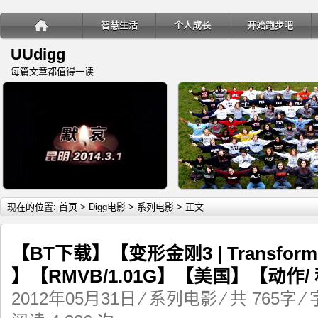
智慧生活
个人成长
开始跑步吧
UUdigg
每篇文章都值得一读
详细内容
详
现在的位置:
首页
>
Digg电影
>
系列电影
> 正文
【BT下载】【变形金刚3 | Transformers
】【RMVB/1.01G】【美国】【动作/
教你如何应对恐怖袭击
移民三年，一个穷人在美国的
2012年05月31日
⁄
系列电影
⁄ 共 765字 