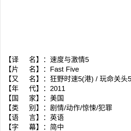
【译 名】：速度与激情5
【片 名】：Fast Five
【又 名】：狂野时速5(港) / 玩命关头5(台) 
【年 代】：2011
【国 家】：美国
【类 别】：剧情/动作/惊悚/犯罪
【语 言】：英语
【字 幕】：简中