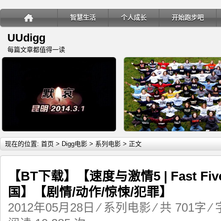
智慧生活
个人成长
开始跑步吧
UUdigg
每篇文章都值得一读
详细内容
详
现在的位置:
首页
>
Digg电影
>
系列电影
> 正文
【BT下载】【速度与激情5 | Fast Fiv
国】【剧情/动作/惊悚/犯罪】
教你如何应对恐怖袭击
移民三年，一个穷人在美国的
2012年05月28日
⁄
系列电影
⁄ 共 701字 