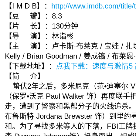
【I M D B】：
http://www.imdb.com/title
【豆 瓣】：8.3
【片 长】：130分钟
【导 演】：林诣彬
【主 演】：卢卡斯·布莱克 / 宝娃 / 扎切里·
Kelly / Brian Goodman / 姜成镐 / 
【下载地址】：
点我下载：速度与激情5
【简 介】
蛰伏2年之后，多米尼克（范•迪塞尔 Vin
（保罗•沃克 Paul Walker 饰）再度
走，遭到了警察和黑帮分子的火线追杀。
布鲁斯特 Jordana Brewster 饰）
和。为了寻找多米等人的下落，FBI王牌探