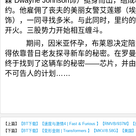
森 Dwayne Johnson饰）挺身而出
约。他雇佣了丧夫的美丽女警艾莲娜（埃尔莎•帕
饰），一同寻找多米。与此同时，里约的
开火。三股势力开始相互缠斗。
期间，因米亚怀孕，布莱恩决定陪她
得依靠昔日老友探寻新车的秘密。在罗曼
终于找到了这辆车的秘密——芯片，并由
不可告人的计划……
【上篇】
【BT下载】【速度与激情4 | Fast & Furious 】【RMVB/937
【下篇】
【BT下载】【变形金刚 | Transformers 】【MKV/8.58G】【美