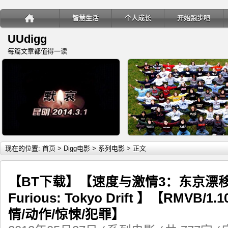
智慧生活
个人成长
开始跑步吧
UUdigg
每篇文章都值得一读
详细内容
详
现在的位置:
首页
>
Digg电影
>
系列电影
> 正文
【BT下载】【速度与激情3：东京漂移 | The
Furious: Tokyo Drift 】【RMV
教你如何应对恐怖袭击
移民三年，一个穷人在美国的
情/动作/惊悚/犯罪】