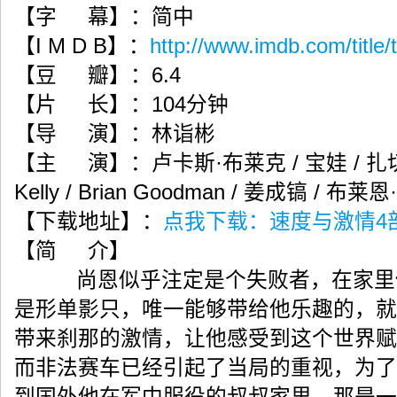
【字 幕】：简中
【I M D B】：
http://www.imdb.com/title
【豆 瓣】：6.4
【片 长】：104分钟
【导 演】：林诣彬
【主 演】：卢卡斯·布莱克 / 宝娃 / 扎切里·
Kelly / Brian Goodman / 姜成镐 / 
【下载地址】：
点我下载：速度与激情4部曲
【简 介】
尚恩似乎注定是个失败者，在家里他
是形单影只，唯一能够带给他乐趣的，就
带来刹那的激情，让他感受到这个世界赋
而非法赛车已经引起了当局的重视，为了