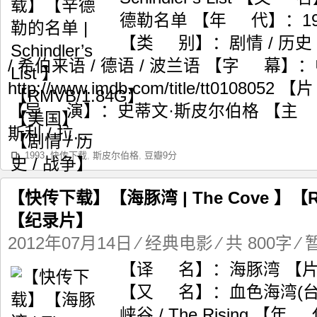
德勒名单 【年 代】：1
【类 别】：剧情 / 历史
/ 希伯来语 / 德语 / 波兰语 【字 幕】：
http://www.imdb.com/title/tt0108
【导 演】：史蒂文·斯皮尔伯格 【主 演
斯利 / 拉...
1993
,
快传下载
,
斯皮尔伯格
,
豆瓣9分
【快传下载】【海豚湾 | The Cove 】【
【纪录片】
2012年07月14日
⁄
经典电影
⁄ 共 800字
⁄
【译 名】：海豚湾 【片 
【又 名】：血色海湾(台) /
峡谷 / The Rising 【年