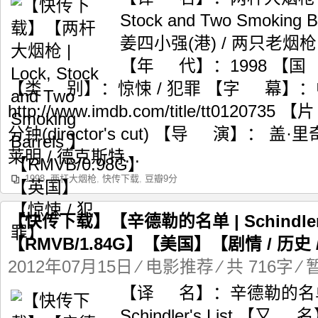
Stock and Two Smoki
姜四小强(港) / 两只老烟枪
【年 代】：1998 【
【类 别】：惊悚 / 犯罪 【字 幕】：中英
http://www.imdb.com/title/tt012073
分钟(director's cut) 【导 演】：
莱明 / 德克斯特...
1998
,
两杆大烟枪
,
快传下载
,
豆瓣9分
【快传下载】【辛德勒的名单 | Schindler’s
【RMVB/1.84G】【美国】【剧情 / 历史 
2012年07月15日
⁄
电影推荐
⁄ 共 716字
⁄
【译 名】：辛德勒的名
Schindler's List 【