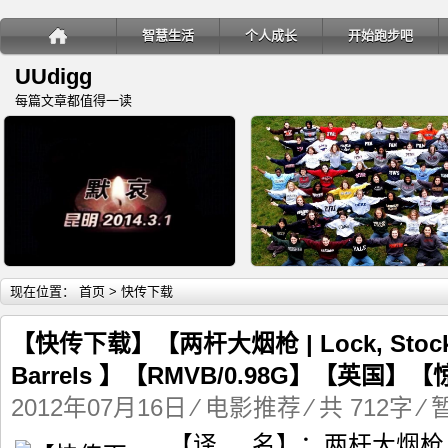
智慧生活
个人成长
开始跑步吧
UUdigg
每篇文章都值得一读
详细内容
详
现在位置：
首页
> 快传下载
【快传下载】【两杆大烟枪 | Lock, Stock 
Barrels 】【RMVB/0.98G】【英国】【
2012年07月16日
⁄
电影推荐
⁄ 共 712字
⁄
教你如何应对恐怖袭击
移民三年，一个穷人在美国的
【译 名】：两杆大烟枪 【