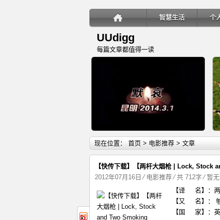
智慧生活
个
UUdigg
每篇文章都值得一读
详细内容
现在位置：
首页
>
电影推荐
> 文章
【快传下载】【两杆大烟枪 | Lock, Stock an
2012年07月16日
⁄
电影推荐
⁄ 共 712字
⁄
暂无
【译 名】：两杆大烟枪
教你如何应对恐怖袭击
【又 名】： 够姜
【国 家】：英国