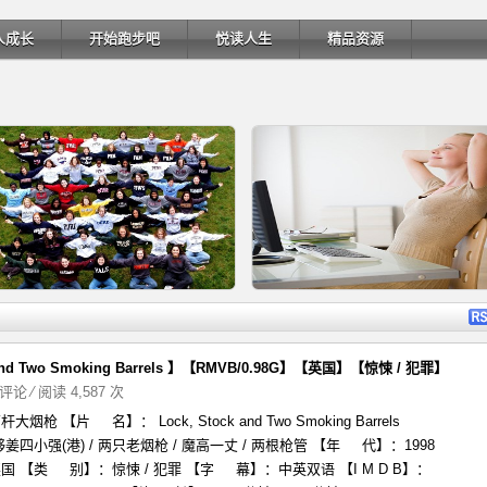
人成长
开始跑步吧
悦读人生
精品资源
详细内容
详细
d Two Smoking Barrels 】【RMVB/0.98G】【英国】【惊悚 / 犯罪】
评论
⁄ 阅读 4,587 次
 【片 名】： Lock, Stock and Two Smoking Barrels
移民三年，一个穷人在美国的生活
我如何做到每天工作12小时却不
四小强(港) / 两只老烟枪 / 魔高一丈 / 两根枪管 【年 代】：1998
 【类 别】：惊悚 / 犯罪 【字 幕】：中英双语 【I M D B】：