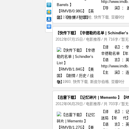
http://www.imd
【导 演】： 盖·
1998
,
两杆大烟枪
,
快传下载
,
豆瓣9分
【快传下载】【辛德勒的名单 | Schindler’s 
2012年07月15日
⁄
电影推荐
⁄ 共 716字
⁄
暂无
【译 名】：辛德勒
辛德勒名单 【年
【语 言】：英语 
http://www.
【主 演】：连姆·尼
1993
,
快传下载
,
斯皮尔伯格
,
豆瓣9分
【迅雷下载】【记忆碎片 | Memento 】【R
2012年06月29日
⁄
电影推荐
⁄ 共 703字
⁄
暂无
【译 名】：记忆碎
迷局 【年 代】：
【语 言】：英语 【字